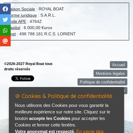
Raison Sociale
: ROYAL BOAT
Forme juridique
: S.A.R.L.
Code APE
: 4764Z
Capital
: 6 000,00 €uros
Siret
: 498 788 181 R.C.S. LORIENT
©2026-2027 Royal Boat tous
Accueil
droits réservés
Mentions légales
Politique de confidentialité
Contact / Plan
🍪 Cookies & Politique de confidentialité
Nous utilisons des Cookies pour vous garantir la
meilleure expérience sur notre site. Cliquez sur le
bouton
accepte les Cookies
pour accepter les
Cookies et fermer cette fenêtre.
Votre anonymat est respecté.
En savoir plus